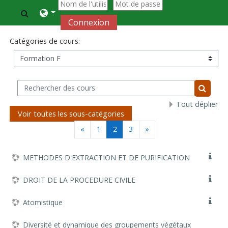
Passer au contenu principal
Activer/désactiver la saisie de recherche
Connexion
Catégories de cours:
Rechercher des cours
Recherc
Tout déplier
Voir toutes les sous-catégories
Page précédente
(actuel)
Page suivante
«
1
2
3
»
METHODES D'EXTRACTION ET DE PURIFICATION
DROIT DE LA PROCEDURE CIVILE
Atomistique
Diversité et dynamique des groupements végétaux