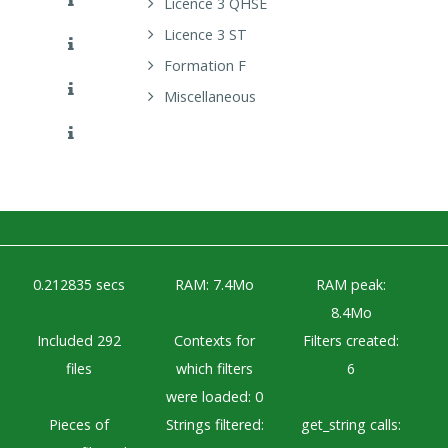
Licence 3 QHSE
Licence 3 ST
Formation F
Miscellaneous
0.212835 secs
RAM: 7.4Mo
RAM peak:
8.4Mo
Included 292
Contexts for
Filters created:
files
which filters
6
were loaded: 0
Pieces of
Strings filtered:
get_string calls: