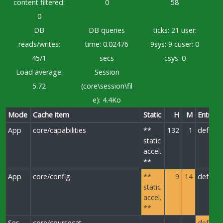
content filtered:
0
58
0
DB
DB queries
ticks: 21 user:
reads/writes:
time: 0.02476
9sys: 9 cuser: 0
45/1
secs
csys: 0
Load average:
Session
5.72
(core\session\fil
e): 4.4Ko
Mode
Cache item
Static
H
M
Entrepô
App
core/capabilities
**
132
1
default
static
accel.
**
App
core/config
**
9
14
default
static
accel.
**
Ses
core/coursecat
default