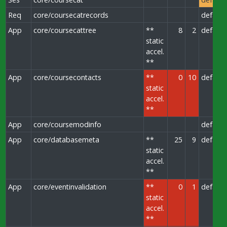
Req
core/coursecatrecords
default
App
core/coursecattree
**
8
2
default
static
accel.
**
App
core/coursecontacts
**
0
10
default
static
accel.
**
App
core/coursemodinfo
default
App
core/databasemeta
**
25
9
default
static
accel.
**
App
core/eventinvalidation
**
0
1
default
static
accel.
**