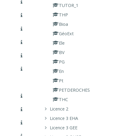
TUTOR_1
THP
Bioa
GéoExt
Ele
BV
PG
En
Pt
PETDEROCHES
THC
Licence 2
Licence 3 EHA
Licence 3 GEE