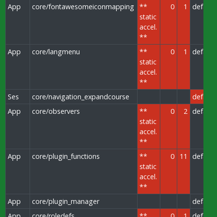
App
core/fontawesomeiconmapping
**
0
1
default
static
accel.
**
App
core/langmenu
**
0
1
default
static
accel.
**
Ses
core/navigation_expandcourse
default
App
core/observers
**
0
2
default
static
accel.
**
App
core/plugin_functions
**
0
11
default
static
accel.
**
App
core/plugin_manager
default
App
core/roledefs
**
0
1
default