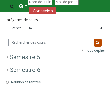
Passer au contenu principal
Activer/désactiver la saisie de recherche
Connexion
Catégories de cours:
Rechercher des cours
Recherc
Tout déplier
Semestre 5
Semestre 6
Réunion de rentrée