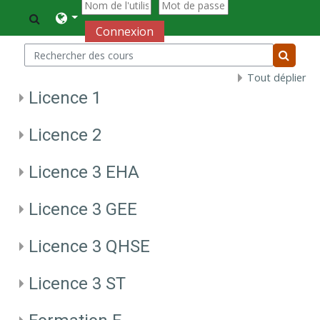
Passer au contenu principal
Activer/désactiver la saisie de recherche
Connexion
Rechercher des cours
Recherc
Tout déplier
Licence 1
Licence 2
Licence 3 EHA
Licence 3 GEE
Licence 3 QHSE
Licence 3 ST